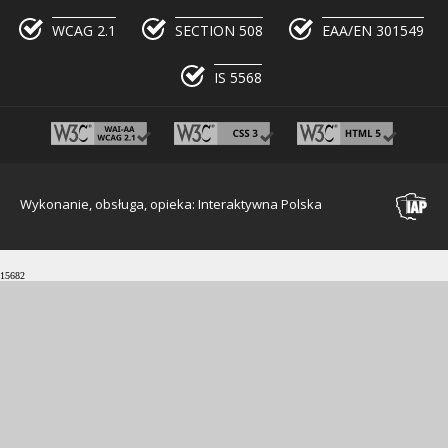
WCAG 2.1
SECTION 508
EAA/EN 301549
IS 5568
Wykonanie, obsługa, opieka: Interaktywna Polska
15682