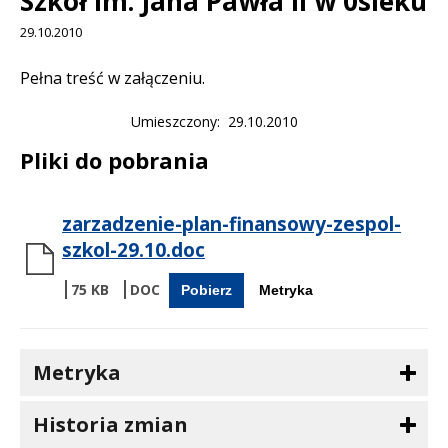
Szkół im. Jana Pawła II w 0sieku
29.10.2010
Treść
Pełna treść w załączeniu.
Umieszczony
29.10.2010
Pliki do pobrania
zarzadzenie-plan-finansowy-zespol-
szkol-29.10.doc
75 KB
Pobierz
Metryka
Metryka
Historia zmian